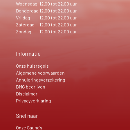
Woensdag
12.00 tot 22.00 uur
Donderdag
12.00 tot 22.00 uur
Vrijdag
12.00 tot 22.00 uur
Zaterdag
12.00 tot 22.00 uur
Zondag
12.00 tot 22.00 uur
Informatie
Onze huisregels
Algemene Voorwaarden
Annuleringsverzekering
BMG bedrijven
Disclaimer
Privacyverklaring
Snel naar
Onze Sauna's