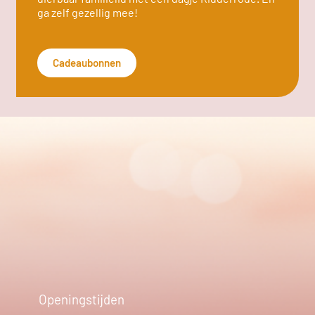
ga zelf gezellig mee!
Cadeaubonnen
Openingstijden