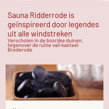
Sauna Ridderrode is
geïnspireerd door legendes
uit alle windstreken
Verscholen in de bosrijke duinen,
tegenover de ruïne van kasteel
Brederode