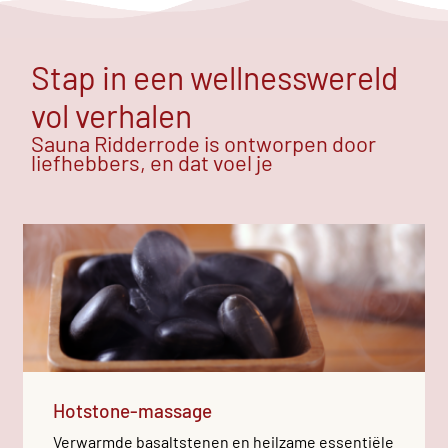
Stap in een wellnesswereld
vol verhalen
Sauna Ridderrode is ontworpen door
liefhebbers, en dat voel je
Hotstone-massage
Verwarmde basaltstenen en heilzame essentiële