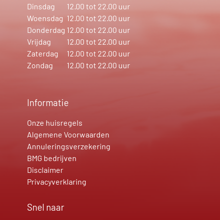
Dinsdag
12.00 tot 22.00 uur
Woensdag
12.00 tot 22.00 uur
Donderdag
12.00 tot 22.00 uur
Vrijdag
12.00 tot 22.00 uur
Zaterdag
12.00 tot 22.00 uur
Zondag
12.00 tot 22.00 uur
Informatie
Onze huisregels
Algemene Voorwaarden
Annuleringsverzekering
BMG bedrijven
Disclaimer
Privacyverklaring
Snel naar