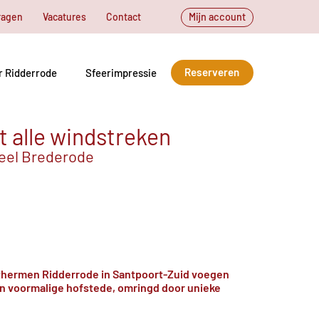
ragen
Vacatures
Contact
Mijn account
Reserveren
r Ridderrode
Sfeerimpressie
t alle windstreken
teel Brederode
j thermen Ridderrode in Santpoort-Zuid voegen
en voormalige hofstede, omringd door unieke