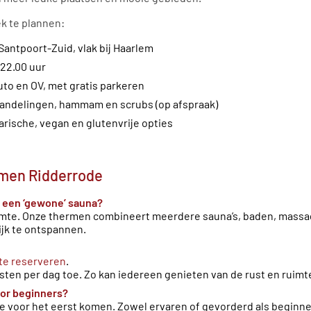
ek te plannen:
Santpoort-Zuid, vlak bij Haarlem
 22.00 uur
to en OV, met gratis parkeren
andelingen, hammam en scrubs (op afspraak)
rische, vegan en glutenvrije opties
rmen Ridderrode
t een ‘gewone’ sauna?
uimte. Onze thermen combineert meerdere sauna’s, baden, mass
ijk te ontspannen.
 te reserveren
.
ten per dag toe. Zo kan iedereen genieten van de rust en ruimte
oor beginners?
e voor het eerst komen. Zowel ervaren of gevorderd als beginnen