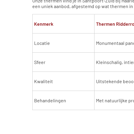
Onze thermen vind je in Santpoort-Zuid bij Haarle
een uniek aanbod, afgestemd op wat thermen in e
Kenmerk
Thermen Ridderr
Locatie
Monumentaal pand
Sfeer
Kleinschalig, int
Kwaliteit
Uitstekende beoor
Behandelingen
Met natuurlijke p