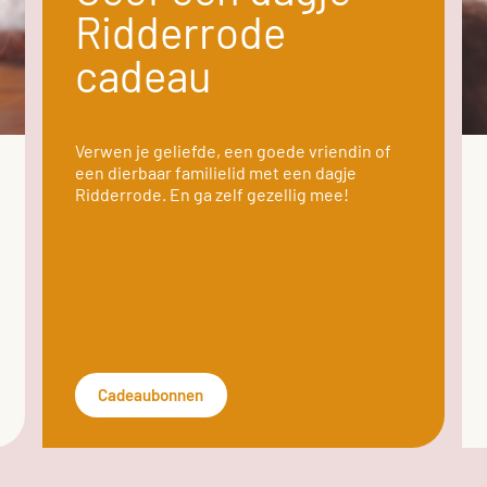
Ridderrode
cadeau
Verwen je geliefde, een goede vriendin of
een dierbaar familielid met een dagje
Ridderrode. En ga zelf gezellig mee!
Cadeaubonnen