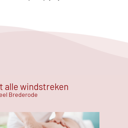
t alle windstreken
teel Brederode