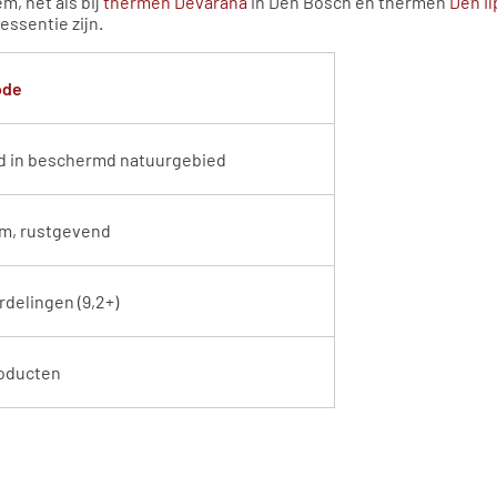
m, net als bij
thermen Devarana
in Den Bosch en thermen
Den I
ssentie zijn.
ode
 in beschermd natuurgebied
iem, rustgevend
delingen (9,2+)
roducten