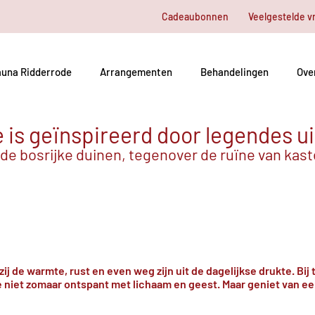
Cadeaubonnen
Veelgestelde v
una Ridderrode
Arrangementen
Behandelingen
Ove
is geïnspireerd door legendes ui
 de bosrijke duinen, tegenover de ruïne van kas
j de warmte, rust en even weg zijn uit de dagelijkse drukte. Bi
e niet zomaar ontspant met lichaam en geest. Maar geniet van e