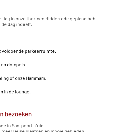
e dag in onze thermen Ridderrode gepland hebt.
e de dag indeelt.
t voldoende parkeerruimte.
 en dompels.
eling of onze Hammam.
n in de lounge.
en bezoeken
ode in Santpoort-Zuid.
en meer leuke plaatsen en mooie gebieden.