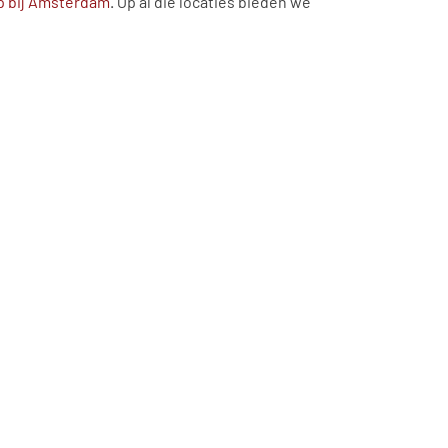
lp bij Amsterdam
. Op al die locaties bieden we