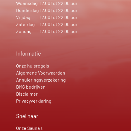
Woensdag
12.00 tot 22.00 uur
Donderdag
12.00 tot 22.00 uur
Vrijdag
12.00 tot 22.00 uur
Zaterdag
12.00 tot 22.00 uur
Zondag
12.00 tot 22.00 uur
Informatie
Onze huisregels
Algemene Voorwaarden
Annuleringsverzekering
BMG bedrijven
Disclaimer
Privacyverklaring
Snel naar
Onze Sauna's