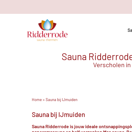
Sa
Sauna Ridderrode 
Verscholen in
Home
> Sauna bij IJmuiden
Sauna bij IJmuiden
Sauna Ridderrode is jouw ideale ontsnappingsplek
panoramasauna en half verzonken Maa sauna. Bo