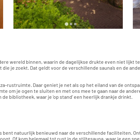
dere wereld binnen, waarin de dagelijkse drukte even niet lijkt t
t die je zoekt. Dat geldt voor de verschillende sauna’s en de ande
iza-rustruimte. Daar geniet je net als op het eiland van de ontspa
imte om je ogen te sluiten en met ons mee te gaan naar de andere
 de bibliotheek, waar je ‘op stand’ een heerlijk drankje drinkt.
 bent natuurlijk benieuwd naar de verschillende faciliteiten. O
oogt. Of kom helemaal tot rust in de stiltesauna, waar je een spe