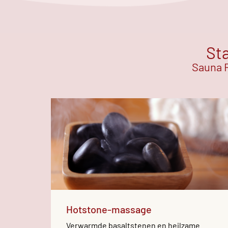
Sta
Sauna R
Hotstone-massage
Verwarmde basaltstenen en heilzame