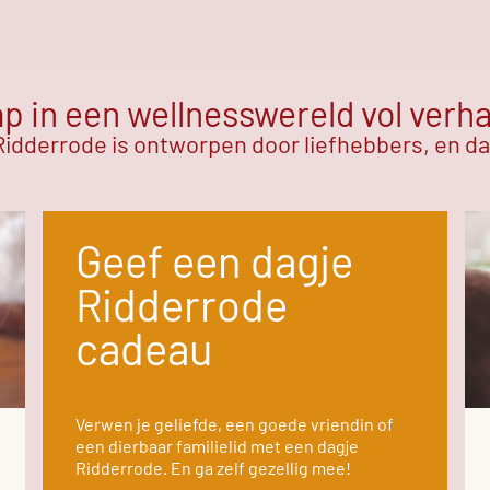
p in een wellnesswereld vol verh
idderrode is ontworpen door liefhebbers, en dat
Geef een dagje
Ridderrode
cadeau
Verwen je geliefde, een goede vriendin of
een dierbaar familielid met een dagje
Ridderrode. En ga zelf gezellig mee!