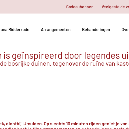
Cadeaubonnen
Veelgestelde v
una Ridderrode
Arrangementen
Behandelingen
Ove
is geïnspireerd door legendes ui
 de bosrijke duinen, tegenover de ruïne van kas
, dichtbij IJmuiden. Op slechts 10 minuten rijden geniet je van 
vendien boek je fijne arrangementen en behandelingen, zoals d