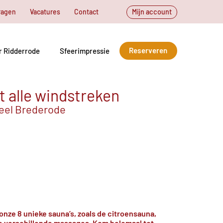
ragen
Vacatures
Contact
Mijn account
Reserveren
r Ridderrode
Sfeerimpressie
t alle windstreken
teel Brederode
onze 8 unieke sauna’s, zoals de citroensauna,
e verschillende massages. Kom helemaal tot