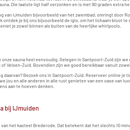
a. Die laatste ligt half verzonken en is met 90 graden extra hee
ving van IJmuiden bijvoorbeeld van het zwembad, omringt door 
 ontdek je bij ons bijvoorbeeld de iglo, om het lichaam bloot te
et je zowel binnen als buiten van de heerlijke whirlpools.
 onze sauna heel eenvoudig. Gelegen in Santpoort-Zuid zijn we 
of Velsen-Zuid. Bovendien zijn we goed bereikbaar vanuit zowel
g daarvan? Bezoek ons in Santpoort-Zuid. Reserveer online je t
we jou en alle anderen in alle rust genieten van een oase van lu
rgens aan te hoeven denken.
a bij IJmuiden
e van het kasteel Brederode. Dat betekent dat het slechts 10 minu