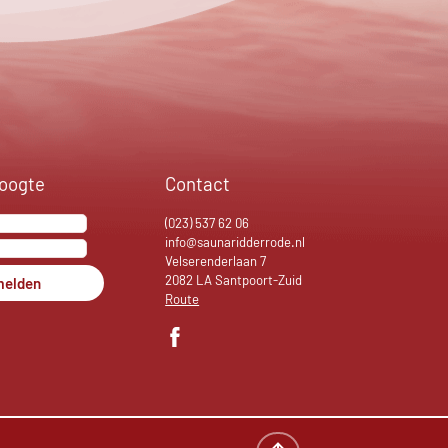
hoogte
Contact
(023) 537 62 06
info@saunaridderrode.nl
Velserenderlaan 7
2082 LA Santpoort-Zuid
elden
Route