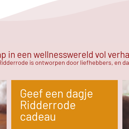
p in een wellnesswereld vol verh
idderrode is ontworpen door liefhebbers, en dat
Geef een dagje
Ridderrode
cadeau