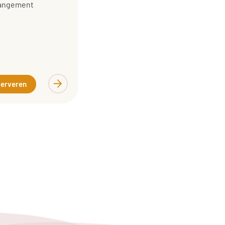
rrangement
erveren