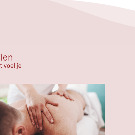
alen
 voel je