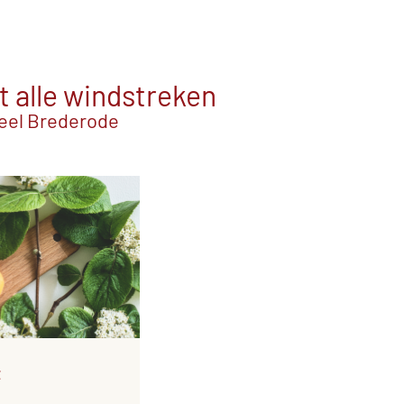
t alle windstreken
teel Brederode
t