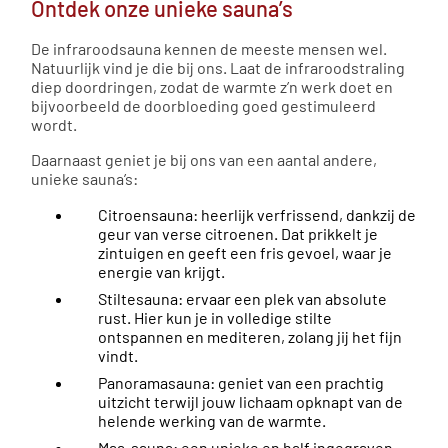
Ontdek onze unieke sauna’s
De infraroodsauna kennen de meeste mensen wel.
Natuurlijk vind je die bij ons. Laat de infraroodstraling
diep doordringen, zodat de warmte z’n werk doet en
bijvoorbeeld de doorbloeding goed gestimuleerd
wordt.
Daarnaast geniet je bij ons van een aantal andere,
unieke sauna’s:
Citroensauna: heerlijk verfrissend, dankzij de
geur van verse citroenen. Dat prikkelt je
zintuigen en geeft een fris gevoel, waar je
energie van krijgt.
Stiltesauna: ervaar een plek van absolute
rust. Hier kun je in volledige stilte
ontspannen en mediteren, zolang jij het fijn
vindt.
Panoramasauna: geniet van een prachtig
uitzicht terwijl jouw lichaam opknapt van de
helende werking van de warmte.
Maa-sauna: een unieke en half ingegraven