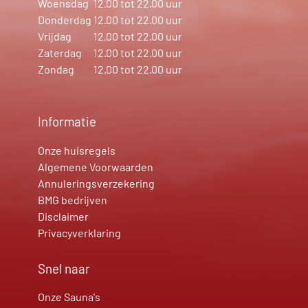
Woensdag
12.00 tot 22.00 uur
Donderdag
12.00 tot 22.00 uur
Vrijdag
12.00 tot 22.00 uur
Zaterdag
12.00 tot 22.00 uur
Zondag
12.00 tot 22.00 uur
Informatie
Onze huisregels
Algemene Voorwaarden
Annuleringsverzekering
BMG bedrijven
Disclaimer
Privacyverklaring
Snel naar
Onze Sauna's