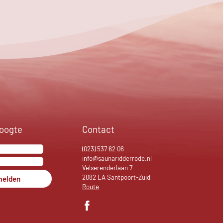
hoogte
Contact
(023) 537 62 06
info@saunaridderrode.nl
Velserenderlaan 7
2082 LA Santpoort-Zuid
elden
Route