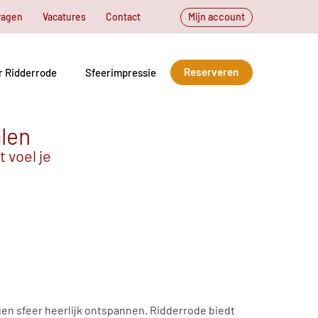
ragen
Vacatures
Contact
Mijn account
Reserveren
r Ridderrode
Sfeerimpressie
alen
 voel je
en sfeer heerlijk ontspannen. Ridderrode biedt