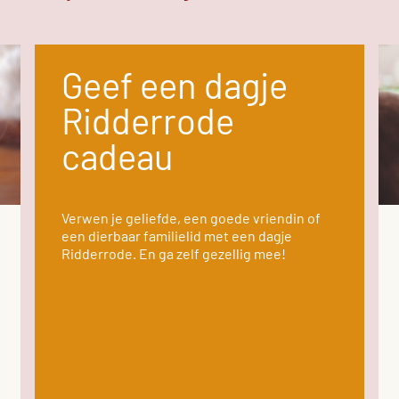
Geef een dagje
Ridderrode
cadeau
Verwen je geliefde, een goede vriendin of
een dierbaar familielid met een dagje
Ridderrode. En ga zelf gezellig mee!