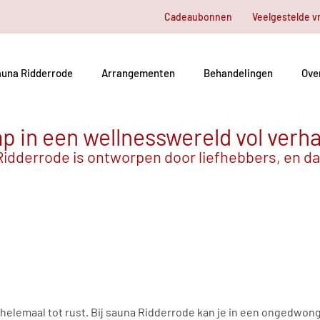
Cadeaubonnen
Veelgestelde v
una Ridderrode
Arrangementen
Behandelingen
Ove
p in een wellnesswereld vol verh
idderrode is ontworpen door liefhebbers, en dat
elemaal tot rust. Bij sauna Ridderrode kan je in een ongedwong