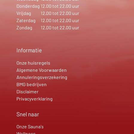
Donderdag
12.00 tot 22.00 uur
Vrijdag
12.00 tot 22.00 uur
Zaterdag
12.00 tot 22.00 uur
Zondag
12.00 tot 22.00 uur
Informatie
Onze huisregels
Algemene Voorwaarden
Annuleringsverzekering
BMG bedrijven
Disclaimer
Privacyverklaring
Snel naar
Onze Sauna's
Wellness