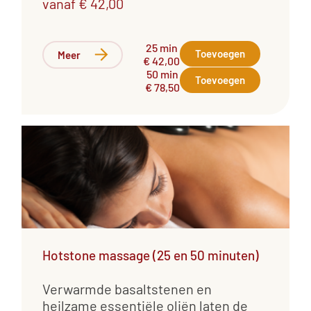
vanaf € 42,00
25 min
Toevoegen
Meer
€ 42,00
50 min
Toevoegen
€ 78,50
Hotstone massage (25 en 50 minuten)
Verwarmde basaltstenen en
heilzame essentiële oliën laten de