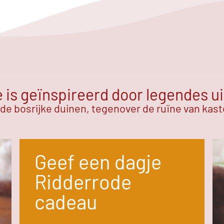
is geïnspireerd door legendes ui
 de bosrijke duinen, tegenover de ruïne van kas
Geef een dagje
Ridderrode
cadeau