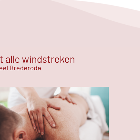
t alle windstreken
teel Brederode