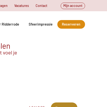
ragen
Vacatures
Contact
Mijn account
r Ridderrode
Sfeerimpressie
Reserveren
alen
 voel je