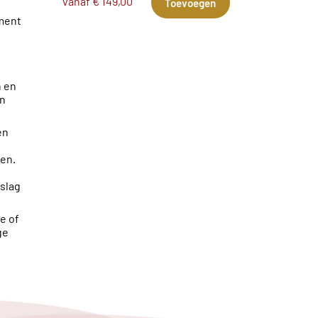
vanaf € 149,00
Toevoegen
ment
n en
en
en
ken.
slag
e of
ge