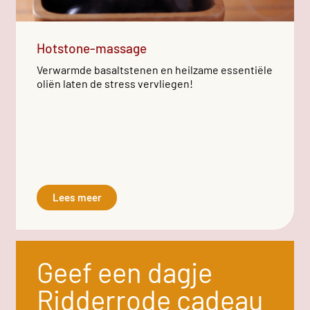
Hotstone-massage
Verwarmde basaltstenen en heilzame essentiële
oliën laten de stress vervliegen!
Lees meer
Geef een dagje
Ridderrode cadeau