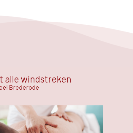
t alle windstreken
teel Brederode