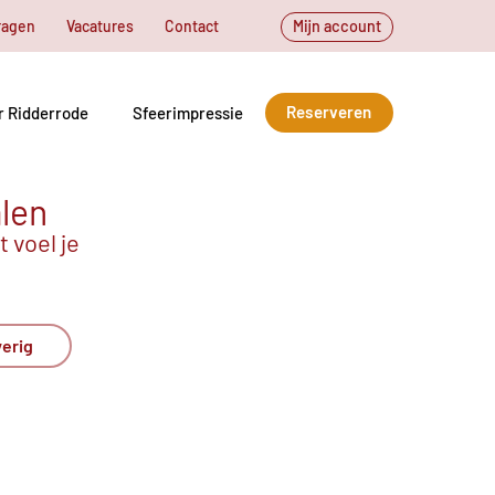
ragen
Vacatures
Contact
Mijn account
Reserveren
r Ridderrode
Sfeerimpressie
alen
 voel je
erig