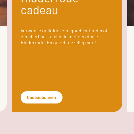
cadeau
Verwen je geliefde, een goede vriendin of
een dierbaar familielid met een dagje
Ridderrode. En ga zelf gezellig mee!
Cadeaubonnen