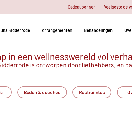
Cadeaubonnen
Veelgestelde v
una Ridderrode
Arrangementen
Behandelingen
Ove
p in een wellnesswereld vol verh
idderrode is ontworpen door liefhebbers, en dat
's
Baden & douches
Rustruimtes
Ov