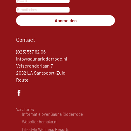
Aanmelden
Contact
(023) 537 62 06
info@saunaridderrode.nl
Velserenderlaan 7
2082 LA Santpoort-Zuid
Route
Vacatures
Informatie over Sauna Ridderrode
Website: hamaka.nl
Lifestyle Wellness Resorts